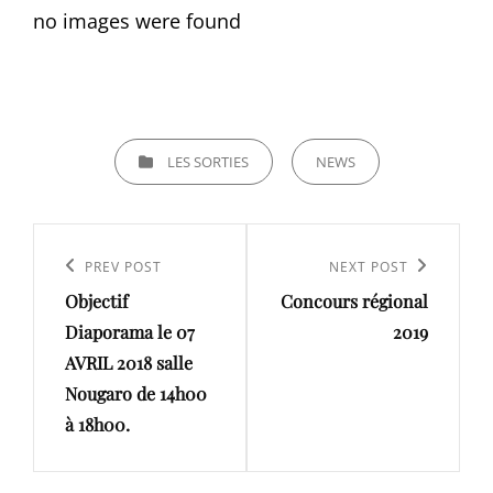
no images were found
CATEGORIES
LES SORTIES
NEWS
Navigation
de
Previous
PREV POST
Next
NEXT POST
l’article
Objectif
Concours régional
Post
Post
Diaporama le 07
2019
AVRIL 2018 salle
Nougaro de 14h00
à 18h00.