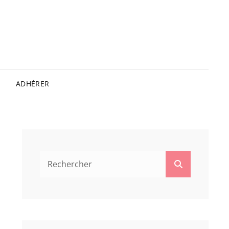
ADHÉRER
Search
Search
for: