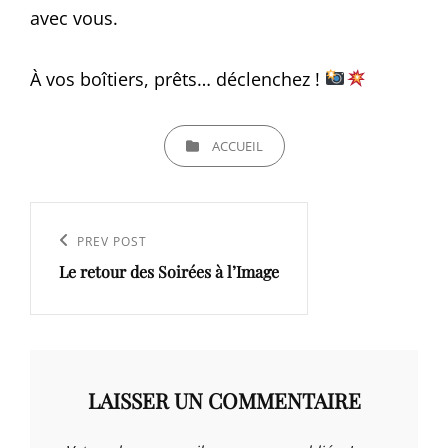
avec vous.
À vos boîtiers, prêts… déclenchez !
CATEGORIES
ACCUEIL
Navigation
de
Previous
PREV POST
l’article
Le retour des Soirées à l’Image
Post
LAISSER UN COMMENTAIRE