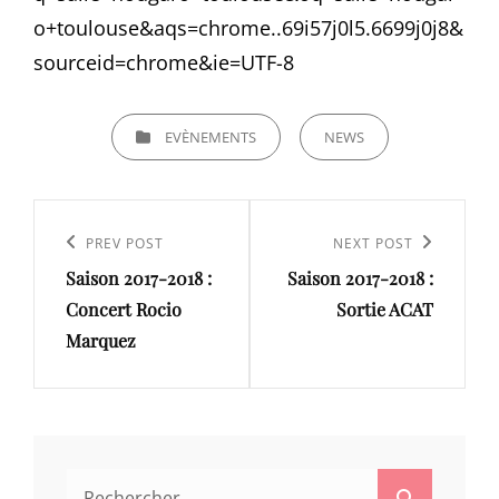
o+toulouse&aqs=chrome..69i57j0l5.6699j0j8&
sourceid=chrome&ie=UTF-8
CATEGORIES
EVÈNEMENTS
NEWS
Navigation
de
Previous
PREV POST
Next
NEXT POST
l’article
Saison 2017-2018 :
Saison 2017-2018 :
Post
Post
Concert Rocio
Sortie ACAT
Marquez
Search
Search