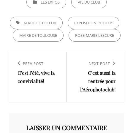
LES EXPOS
VIE DU CLUB
TAGS,
AEROPHOTOCLUB
EXPOSITION PHOTO*
MAIRE DE TOULOUSE
ROSE-MARIE LESCURE
Navigation
de
Previous
PREV POST
Next
NEXT POST
l’article
C’est l’été, vive la
C’est aussi la
Post
Post
convivialité!
rentrée pour
l’Aérophotoclub!
LAISSER UN COMMENTAIRE