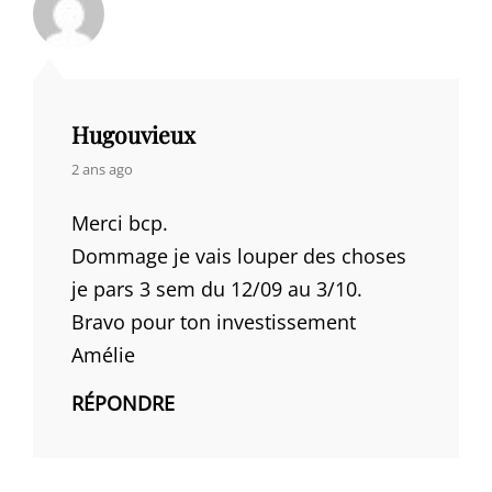
Hugouvieux
says:
2 ans ago
Merci bcp.
Dommage je vais louper des choses
je pars 3 sem du 12/09 au 3/10.
Bravo pour ton investissement
Amélie
RÉPONDRE