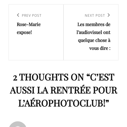
Navigation
de
Previous
PREV POST
Next
NEXT POST
l’article
Rose-Marie
Les membres de
Post
Post
expose!
l’audiovisuel ont
quelque chose à
vous dire :
2 THOUGHTS ON “
C’EST
AUSSI LA RENTRÉE POUR
L’AÉROPHOTOCLUB!
”