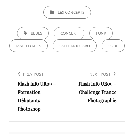
CATEGORIES
LES CONCERTS
TAGS,
BLUES
CONCERT
FUNK
MALTED MILK
SALLE NOUGARO
SOUL
Navigation
de
Previous
PREV POST
Next
NEXT POST
l’article
Flash Info UR09 –
Flash Info UR09 –
Post
Post
Formation
Challenge France
Débutants
Photographie
Photoshop