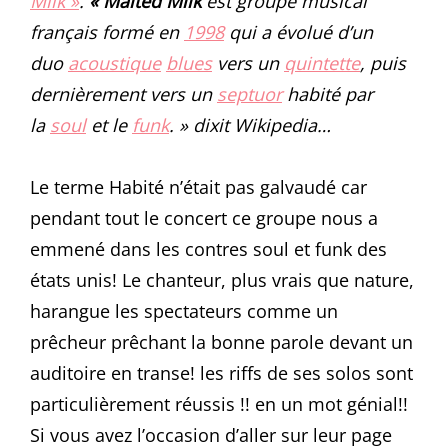
Milk »
.
« Malted Milk
est groupe musical
français formé en
1998
qui a évolué d’un
duo
acoustique
blues
vers un
quintette
, puis
dernièrement vers un
septuor
habité par
la
soul
et le
funk
. » dixit Wikipedia…
Le terme Habité n’était pas galvaudé car
pendant tout le concert ce groupe nous a
emmené dans les contres soul et funk des
états unis! Le chanteur, plus vrais que nature,
harangue les spectateurs comme un
prêcheur prêchant la bonne parole devant un
auditoire en transe! les riffs de ses solos sont
particulièrement réussis !! en un mot génial!!
Si vous avez l’occasion d’aller sur leur page