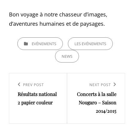
Bon voyage à notre chasseur d’images,
d’aventures humaines et de paysages.
CATEGORIES
EVÈNEMENTS
LES EVÉNEMENTS
NEWS
Navigation
de
Previous
PREV POST
Next
NEXT POST
l’article
Résultats national
Concerts à la salle
Post
Post
2 papier couleur
Nougaro – Saison
2014/2015