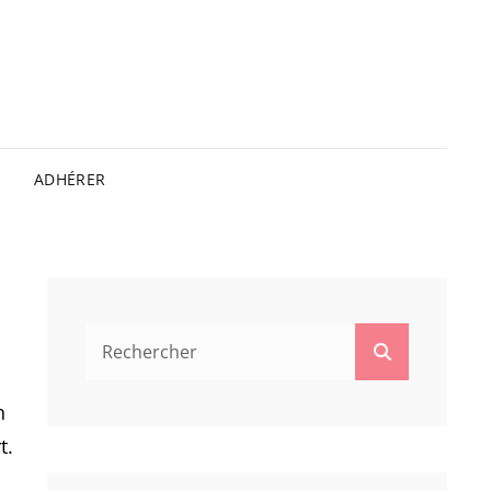
ADHÉRER
Search
Search
for:
n
t.