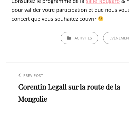
Consultez le programme de la
salle Nougaro
& n
pour valider votre participation et que nous vo
concert que vous souhaitez couvrir
CATEGORIES
ACTIVITÉS
EVÈNEMEN
Navigation
de
Previous
PREV POST
l’article
Corentin Legall sur la route de la
Post
Mongolie