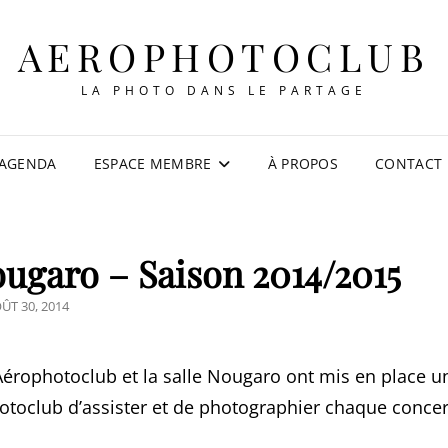
AEROPHOTOCLUB
LA PHOTO DANS LE PARTAGE
AGENDA
ESPACE MEMBRE
À PROPOS
CONTACT
ougaro – Saison 2014/2015
STED
ÛT 30, 2014
N
’Aérophotoclub et la salle Nougaro ont mis en place u
toclub d’assister et de photographier chaque concer