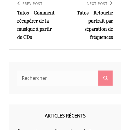
de
Previous
PREV POST
Next
NEXT POST
l’article
Tutos – Comment
Tutos – Retouche
Post
Post
récupérer de la
portrait par
musique à partir
séparation de
de CDs
fréquences
Search
Search
for:
ARTICLES RÉCENTS