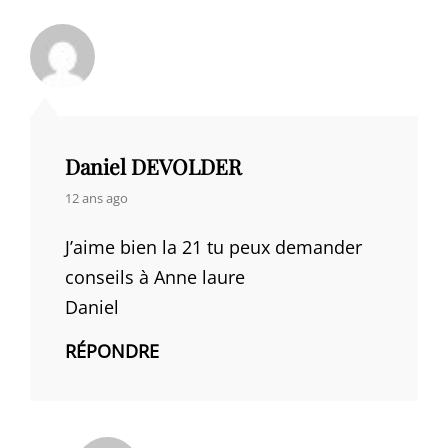
Daniel DEVOLDER
says:
12 ans ago
J’aime bien la 21 tu peux demander
conseils à Anne laure
Daniel
RÉPONDRE