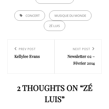
TAGS,
CONCERT
MUSIQUE DU MONDE
ZÉ LUIS
Navigation
de
Previous
PREV POST
Next
NEXT POST
l’article
Kellylee Evans
Newsletter 02 –
Post
Post
Février 2014
2 THOUGHTS ON “
ZÉ
LUIS
”