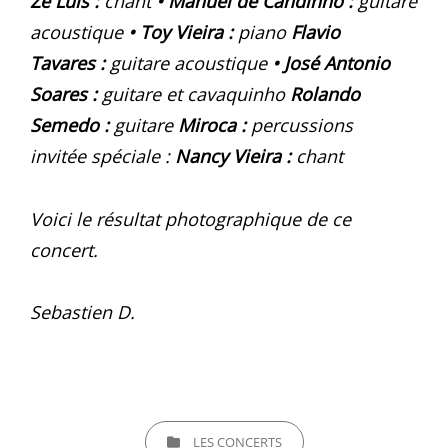
Zé Luis :
chant
• Manuel de Candinho :
guitare
acoustique
•
Toy Vieira :
piano
Flavio
Tavares :
guitare acoustique
• José Antonio
Soares :
guitare et cavaquinho
Rolando
Semedo :
guitare
Miroca :
percussions
invitée spéciale :
Nancy Vieira :
chant
Voici le résultat photographique de ce
concert.
Sebastien D.
CATEGORIES
LES CONCERTS