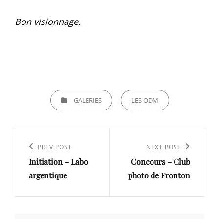
Bon visionnage.
CATEGORIES
GALERIES
LES ODM
Navigation
de
Previous
PREV POST
Next
NEXT POST
l’article
Initiation – Labo
Concours – Club
Post
Post
argentique
photo de Fronton