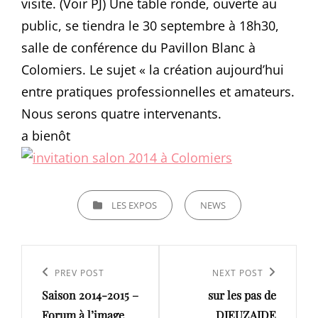
visite. (Voir PJ) Une table ronde, ouverte au
public, se tiendra le 30 septembre à 18h30,
salle de conférence du Pavillon Blanc à
Colomiers. Le sujet « la création aujourd’hui
entre pratiques professionnelles et amateurs.
Nous serons quatre intervenants.
a bienôt
CATEGORIES
LES EXPOS
NEWS
Navigation
de
Previous
PREV POST
Next
NEXT POST
l’article
Saison 2014-2015 –
sur les pas de
Post
Post
Forum à l’image
DIEUZAIDE