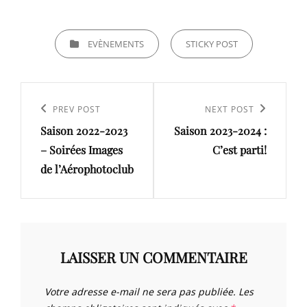
CATEGORIES
EVÈNEMENTS
STICKY POST
Navigation
de
Previous
PREV POST
Next
NEXT POST
l’article
Saison 2022-2023
Saison 2023-2024 :
Post
Post
– Soirées Images
C’est parti!
de l’Aérophotoclub
LAISSER UN COMMENTAIRE
Votre adresse e-mail ne sera pas publiée.
Les