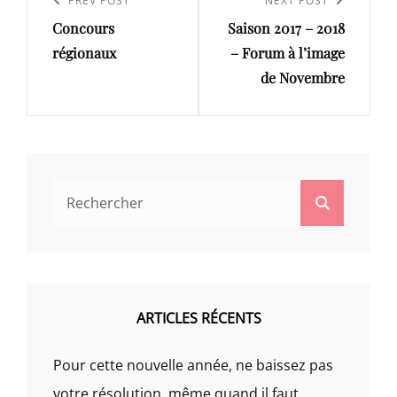
de
Previous
PREV POST
Next
NEXT POST
l’article
Concours
Saison 2017 – 2018
Post
Post
régionaux
– Forum à l’image
de Novembre
Search
Search
for:
ARTICLES RÉCENTS
Pour cette nouvelle année, ne baissez pas
votre résolution, même quand il faut