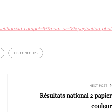
ompetition&id_compet=95&num_ur=09#pagination_phot
LES CONCOURS
Next
NEXT POST
Résultats national 2 papier
Post
couleur