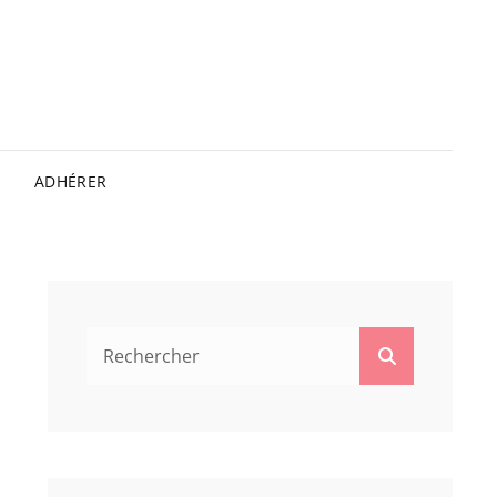
ADHÉRER
Search
Search
for: