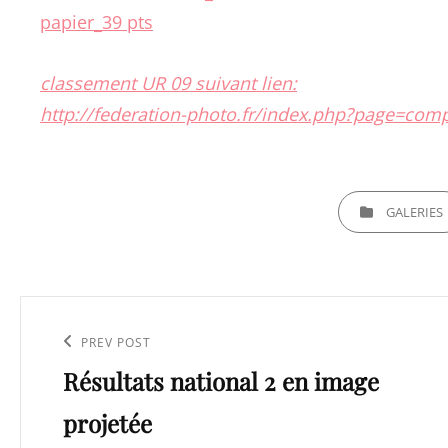
classement UR 09 suivant lien:
http://federation-photo.fr/index.php?page=c
CATEGORIES
GALERIES
Navigation
de
Previous
PREV POST
l’article
Résultats national 2 en image
Post
projetée