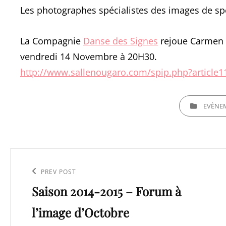
Les photographes spécialistes des images de spec
La Compagnie
Danse des Signes
rejoue Carmen l
vendredi 14 Novembre à 20H30.
http://www.sallenougaro.com/spip.php?article1
CATEGORIES
EVÈNE
Navigation
de
Previous
PREV POST
l’article
Saison 2014-2015 – Forum à
Post
l’image d’Octobre