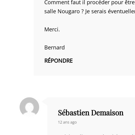
Comment faut il procéder pour être 
salle Nougaro ? Je serais éventuell
Merci.
Bernard
RÉPONDRE
Sébastien Demaison
says:
12 ans ago