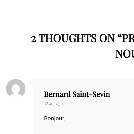
2 THOUGHTS ON “
PR
NO
Bernard Saint-Sevin
says:
12 ans ago
Bonjour,