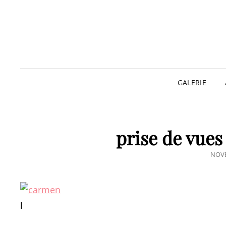
GALERIE
prise de vues
POS
NOVE
ON
l