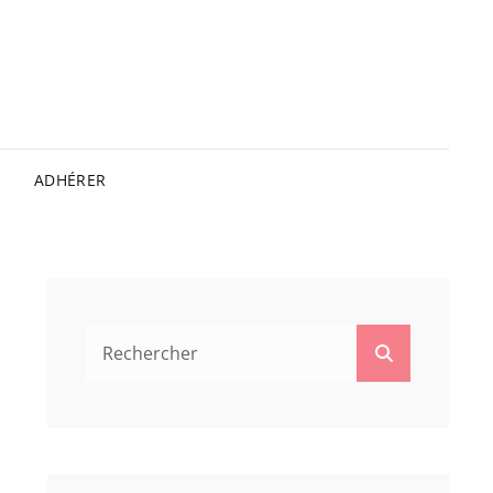
ADHÉRER
Search
Search
for: