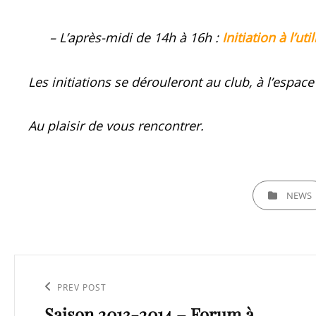
– L’après-midi de 14h à 16h :
Initiation à l’ut
Les initiations se dérouleront au club, à l’espace 
Au plaisir de vous rencontrer.
CATEGORIES
NEWS
Navigation
de
Previous
PREV POST
l’article
Saison 2013-2014 – Forum à
Post