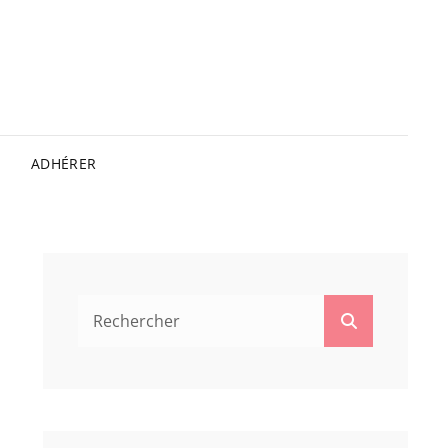
ADHÉRER
Search
Search
for: