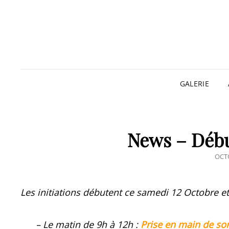
GALERIE
News – Début
POS
OCTO
ON
Les initiations débutent ce samedi 12 Octobre e
– Le matin de 9h à 12h :
Prise en main de son