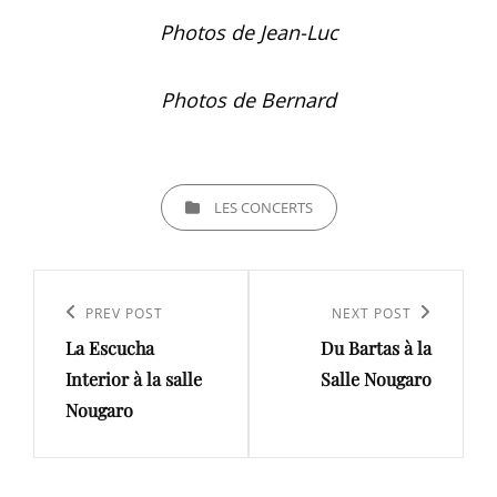
Photos de Jean-Luc
Photos de Bernard
CATEGORIES
LES CONCERTS
Navigation
de
Previous
PREV POST
Next
NEXT POST
l’article
La Escucha
Du Bartas à la
Post
Post
Interior à la salle
Salle Nougaro
Nougaro