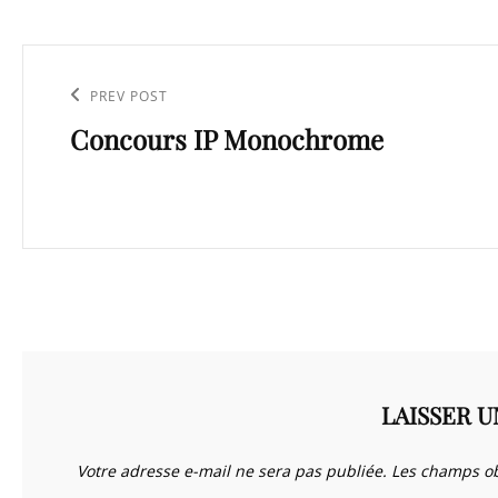
Navigation
de
Previous
PREV POST
l’article
Concours IP Monochrome
Post
LAISSER 
Votre adresse e-mail ne sera pas publiée.
Les champs ob