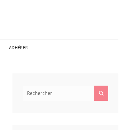
ADHÉRER
Search
Search
for: