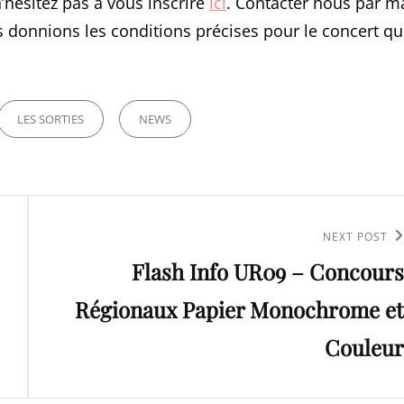
’hésitez pas à vous inscrire
ici
. Contacter nous par ma
s donnions les conditions précises pour le concert q
LES SORTIES
NEWS
Next
NEXT POST
Flash Info UR09 – Concours
Post
Régionaux Papier Monochrome et
Couleur