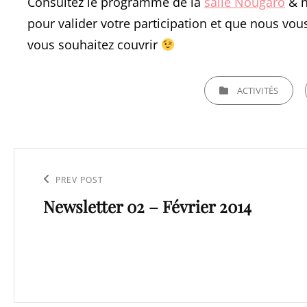
Consultez le programme de la
salle Nougaro
& n
pour valider votre participation et que nous vou
vous souhaitez couvrir
CATEGORIES
ACTIVITÉS
Navigation
de
Previous
PREV POST
l’article
Newsletter 02 – Février 2014
Post