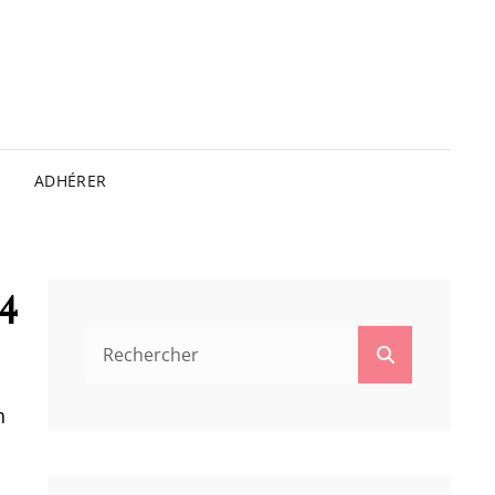
ADHÉRER
14
Search
Search
for:
n