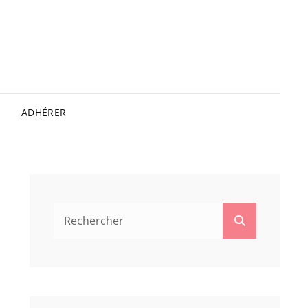
ADHÉRER
Search
Search
for: