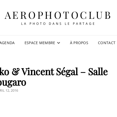
AEROPHOTOCLUB
LA PHOTO DANS LE PARTAGE
AGENDA
ESPACE MEMBRE
À PROPOS
CONTACT
ko & Vincent Ségal – Salle
ougaro
STED
RIL 12, 2016
N