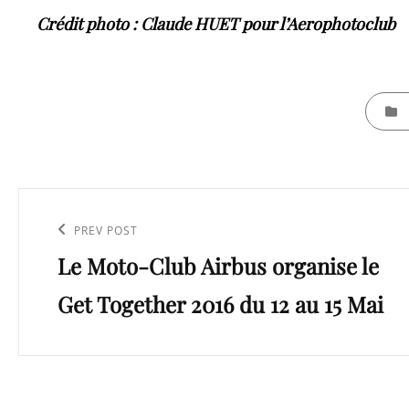
Crédit photo : Claude HUET pour l’Aerophotoclub
CATEGO
Navigation
de
Previous
PREV POST
l’article
Le Moto-Club Airbus organise le
Post
Get Together 2016 du 12 au 15 Mai