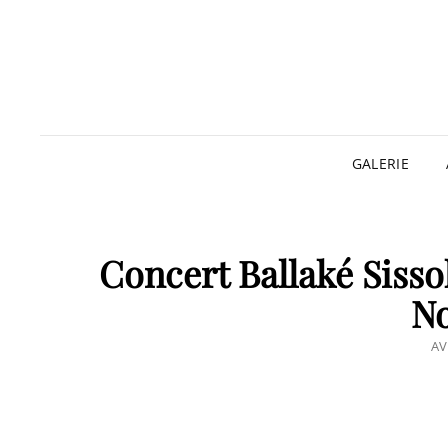
GALERIE
Concert Ballaké Sisso
N
PO
AV
O