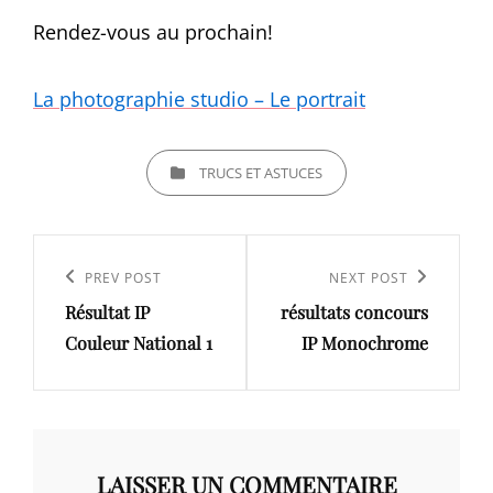
Rendez-vous au prochain!
La photographie studio – Le portrait
CATEGORIES
TRUCS ET ASTUCES
Navigation
de
Previous
PREV POST
Next
NEXT POST
l’article
Résultat IP
résultats concours
Post
Post
Couleur National 1
IP Monochrome
LAISSER UN COMMENTAIRE