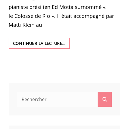
pianiste brésilien Ed Motta surnommé «
le Colosse de Rio ». Il était accompagné par
Matti Klein au
CONCERT
CONTINUER LA LECTURE…
ED
MOTTA
SALLE
NOUGARO
Search
Search
for: