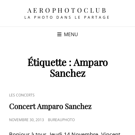
AEROPHOTOCLUB
LA PHOTO DANS LE PARTAGE
MENU
Étiquette :
Amparo
Sanchez
CAT
LES CONCERTS
LINKS
Concert Amparo Sanchez
POSTED
NOVEMBRE 30, 2013
BUREAUPHOTO
ON
Bonjour à tous, Jeudi 14 Novembre, Vincent