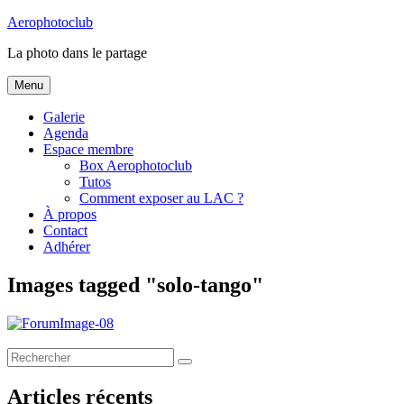
Skip
Aerophotoclub
to
La photo dans le partage
content
Menu
Galerie
Agenda
Espace membre
Box Aerophotoclub
Tutos
Comment exposer au LAC ?
À propos
Contact
Adhérer
Images tagged "solo-tango"
Search
Search
for:
Articles récents