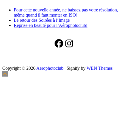
Pour cette nouvelle année, ne baissez pas votre résolution,
même quand il faut monter en ISO!
Le retour des Soirées à l’Image
Reprise en beauté pour l’Aérophotoclub!
Facebook
Instagram
Copyright © 2026
Aerophotoclub
|
Signify by
WEN Themes
Scroll
Défiler
Up
vers
le
haut