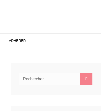
ADHÉRER
Search
Search
for: