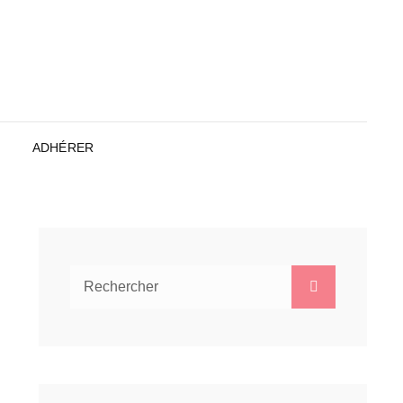
ADHÉRER
Search
Search
for: