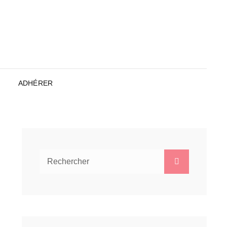
ADHÉRER
Search
Search
for: