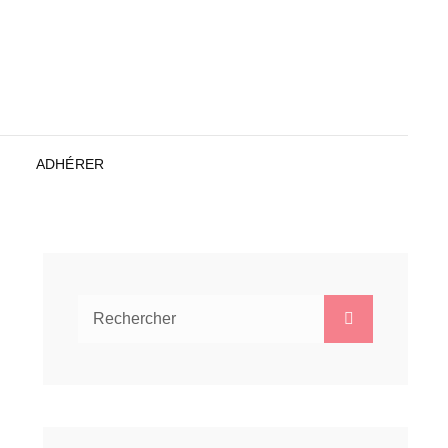
ADHÉRER
Search
Search
for: