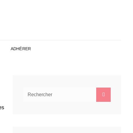
ADHÉRER
Search
Search
for:
es